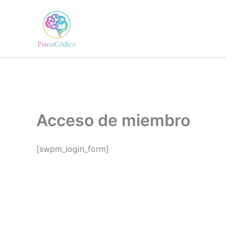
Ir
al
contenido
Acceso de miembro
[swpm_login_form]