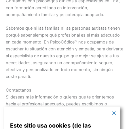
Contamos con psicólogos clínicos y especialistas en TEA,
con formación acreditada en intervención,
acompañamiento familiar y psicoterapia adaptada.
Sabemos que ni las familias ni las personas autistas tienen
porqué saber siempre qué profesional es el más adecuado
en cada momento. En PsicoCódice™ nos ocupamos de
escuchar tu situación con atención y empatía, para derivarte
al especialista de nuestro equipo que mejor se ajuste a tus
necesidades, asegurando un acompañamiento seguro,
efectivo y personalizado en todo momento, sin ningún
coste para ti.
Contáctanos
Si deseas más información o quieres que te orientemos
hacia el profesional adecuado, puedes escribirnos o
enviarnos un mensaje directamente. En PsicoCódice™ te
escuchamos y te acompañamos con seguridad y
Este sitio usa cookies (de las
profesionalidad.