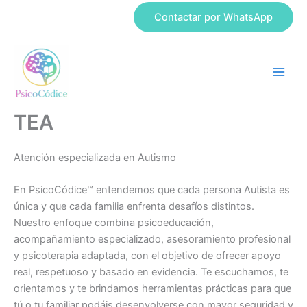
Ir
Contactar por WhatsApp
al
contenido
TEA
Atención especializada en Autismo
En PsicoCódice™ entendemos que cada persona Autista es
única y que cada familia enfrenta desafíos distintos.
Nuestro enfoque combina psicoeducación,
acompañamiento especializado, asesoramiento profesional
y psicoterapia adaptada, con el objetivo de ofrecer apoyo
real, respetuoso y basado en evidencia. Te escuchamos, te
orientamos y te brindamos herramientas prácticas para que
tú o tu familiar podáis desenvolverse con mayor seguridad y