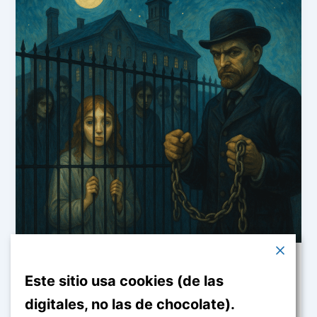
Forense
Este sitio usa cookies (de las
Las que miraban la luna desde dentro:
digitales, no las de chocolate).
historia real del circo psiquiátrico del