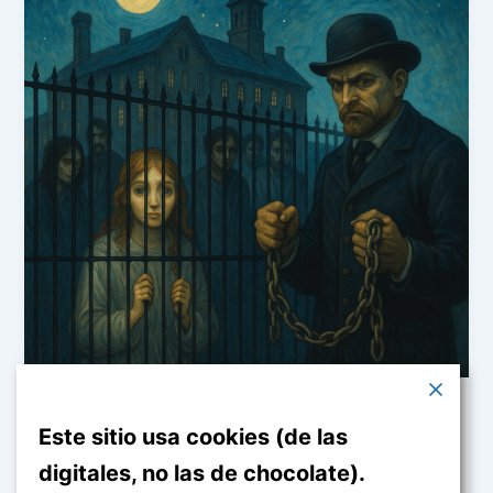
Forense
Este sitio usa cookies (de las
Las que miraban la luna desde dentro:
digitales, no las de chocolate).
historia real del circo psiquiátrico del