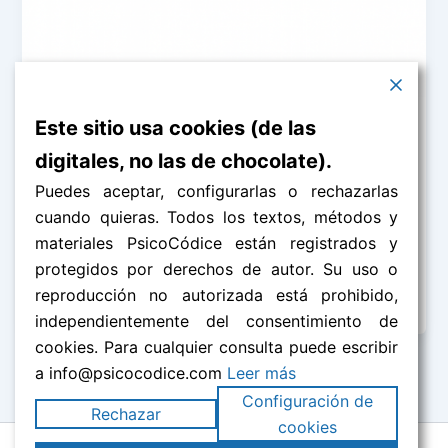
Este sitio usa cookies (de las
Psicofármacos
digitales, no las de chocolate).
Psicofármacos y sueño REM: la crisis
silenciosa que nadie te cuenta
Puedes aceptar, configurarlas o rechazarlas
cuando quieras. Todos los textos, métodos y
admin
/
septiembre 24, 2025
materiales PsicoCódice están registrados y
Por Cristina Fernández Montes “No es que los
protegidos por derechos de autor. Su uso o
psicofármacos sean malos; es que alteran cómo
reproducción no autorizada está prohibido,
dormimos, sentimos y procesamos nuestra […]
independientemente del consentimiento de
cookies. Para cualquier consulta puede escribir
a info@psicocodice.com
Leer más
Configuración de
Rechazar
cookies