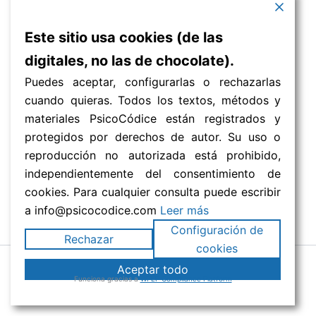
Este sitio usa cookies (de las
digitales, no las de chocolate).
Puedes aceptar, configurarlas o rechazarlas
cuando quieras. Todos los textos, métodos y
materiales PsicoCódice están registrados y
protegidos por derechos de autor. Su uso o
reproducción no autorizada está prohibido,
independientemente del consentimiento de
cookies. Para cualquier consulta puede escribir
a info@psicocodice.com
Leer más
Configuración de
Rechazar
cookies
Aceptar todo
Todos los derechos reservados © 2026 PsicoCódice
Funciona gracias a
WPLP Compliance Platform