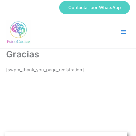
Ir
Contactar por WhatsApp
al
contenido
Gracias
[swpm_thank_you_page_registration]